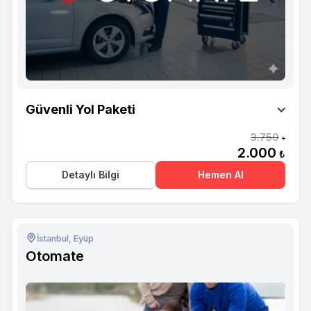
Otomate
Güvenli Yol Paketi
3.750
₺
2.000
₺
Detaylı Bilgi
Hemen Al
İstanbul, Eyüp
Otomate