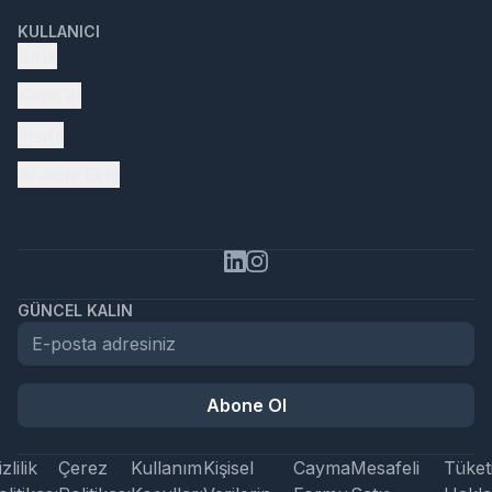
KULLANICI
Giriş
Kayıt ol
Profil
Aracını Ekle
GÜNCEL KALIN
Abone Ol
zlilik
Çerez
Kullanım
Kişisel
Cayma
Mesafeli
Tüketi