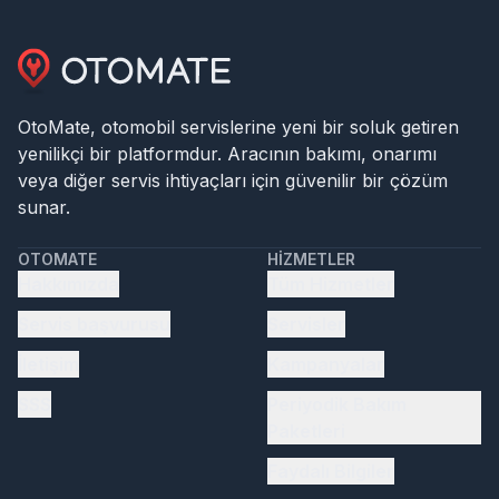
OtoMate, otomobil servislerine yeni bir soluk getiren
yenilikçi bir platformdur. Aracının bakımı, onarımı
veya diğer servis ihtiyaçları için güvenilir bir çözüm
sunar.
OTOMATE
HIZMETLER
Hakkımızda
Tüm Hizmetler
Servis başvurusu
Servisler
İletişim
Kampanyalar
SSS
Periyodik Bakım
Paketleri
Faydalı Bilgiler