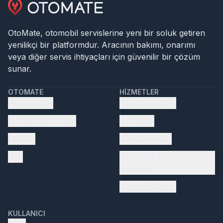
OtoMate, otomobil servislerine yeni bir soluk getiren
yenilikçi bir platformdur. Aracının bakımı, onarımı
veya diğer servis ihtiyaçları için güvenilir bir çözüm
sunar.
OTOMATE
HIZMETLER
Hakkımızda
Tüm Hizmetler
Servis başvurusu
Servisler
İletişim
Kampanyalar
SSS
Periyodik Bakım
Paketleri
Faydalı Bilgiler
KULLANICI