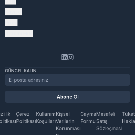
Giriş
Kayıt ol
Profil
Aracını Ekle
GÜNCEL KALIN
Abone Ol
zlilik
Çerez
Kullanım
Kişisel
Cayma
Mesafeli
Tüketi
litikası
Politikası
Koşulları
Verilerin
Formu
Satış
Hakla
Korunması
Sözleşmesi