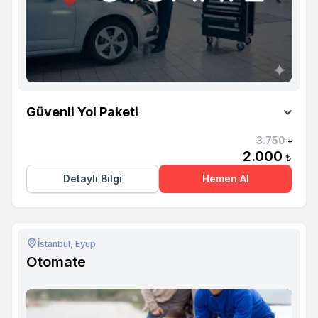
Otomate
Güvenli Yol Paketi
3.750
₺
2.000
₺
Detaylı Bilgi
Hemen Al
İstanbul, Eyüp
Otomate