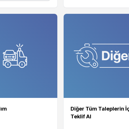
dım
Diğer Tüm Taleplerin İ
Teklif Al