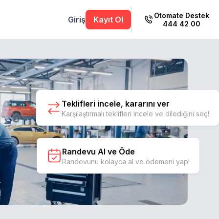
Otomate Destek
Giriş
Kayıt Ol
444 42 00
Teklifleri incele, kararını ver
Karşılaştırmalı teklifleri incele ve dilediğini seç!
Randevu Al ve Öde
Randevunu kolayca al ve ödemeni yap!