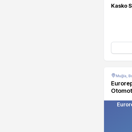
Kasko S
Muğla, 
Eurorep
Otomot
Euror