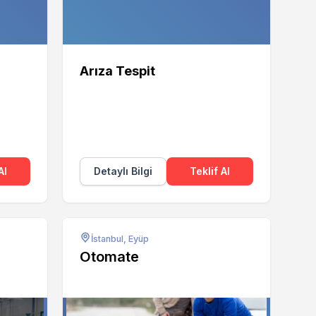
Arıza Tespit
Al
Detaylı Bilgi
Teklif Al
İstanbul, Eyüp
Otomate