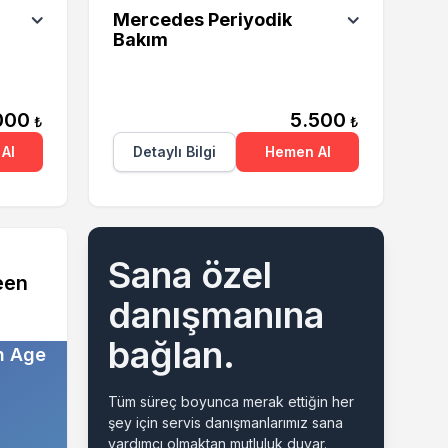
Mercedes Periyodik
Bakım
000
5.500
₺
₺
Al
Detaylı Bilgi
Hemen Al
Sana özel
een
danışmanına
bağlan.
n Age
Tüm süreç boyunca merak ettiğin her
şey için servis danışmanlarımız sana
yardımcı olmaktan mutluluk duyar.