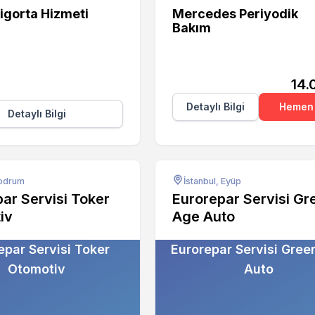
igorta Hizmeti
Mercedes Periyodik
Bakım
14.
Detaylı Bilgi
Hemen 
Detaylı Bilgi
Bodrum
İstanbul, Eyüp
ar Servisi Toker
Eurorepar Servisi Gr
iv
Age Auto
epar Servisi Toker
Eurorepar Servisi Gree
Otomotiv
Auto