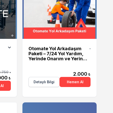
Otomate
Otomate Yol Arkadaşım
Paketi – 7/24 Yol Yardım,
Yerinde Onarım ve Yerinde
Şarj Hizmeti
3.750
2.000
₺
₺
000
₺
Detaylı Bilgi
Hemen Al
Al