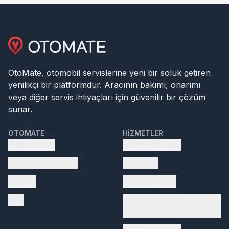
OtoMate, otomobil servislerine yeni bir soluk getiren
yenilikçi bir platformdur. Aracının bakımı, onarımı
veya diğer servis ihtiyaçları için güvenilir bir çözüm
sunar.
OTOMATE
HIZMETLER
Hakkımızda
Tüm Hizmetler
Servis başvurusu
Servisler
İletişim
Kampanyalar
SSS
Periyodik Bakım
Paketleri