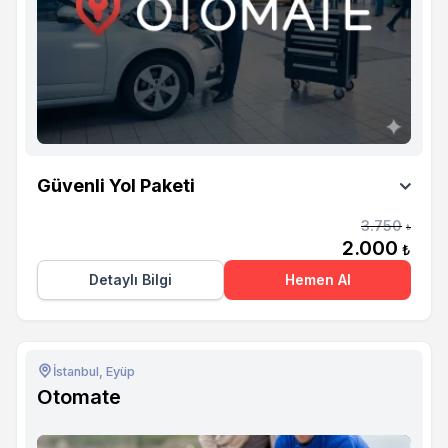
Otomate
Güvenli Yol Paketi
3.750
₺
2.000
₺
Detaylı Bilgi
Hemen Al
İstanbul, Eyüp
Otomate