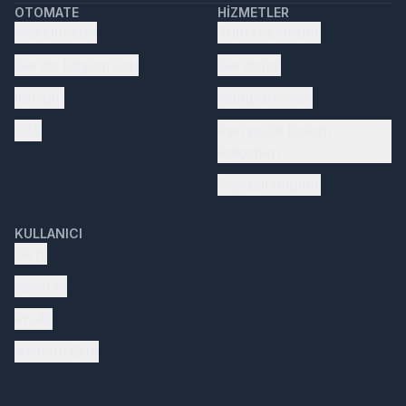
OTOMATE
HIZMETLER
Hakkımızda
Tüm Hizmetler
Servis başvurusu
Servisler
İletişim
Kampanyalar
SSS
Periyodik Bakım
Paketleri
Faydalı Bilgiler
KULLANICI
Giriş
Kayıt ol
Profil
Aracını Ekle