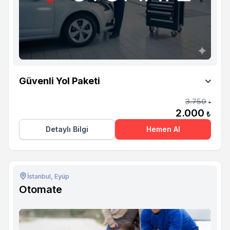
Otomate
Güvenli Yol Paketi
3.750
₺
2.000
₺
Detaylı Bilgi
Hemen Al
İstanbul, Eyüp
Otomate