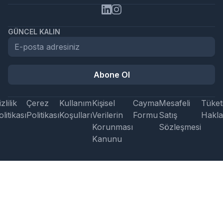
GÜNCEL KALIN
Abone Ol
zlilik
Çerez
Kullanım
Kişisel
Cayma
Mesafeli
Tüketi
litikası
Politikası
Koşulları
Verilerin
Formu
Satış
Hakla
Korunması
Sözleşmesi
Kanunu