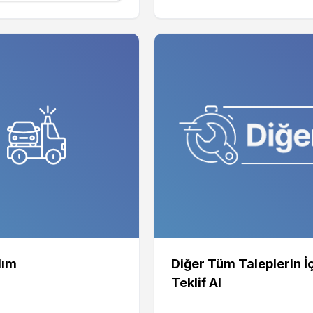
dım
Diğer Tüm Taleplerin İ
Teklif Al