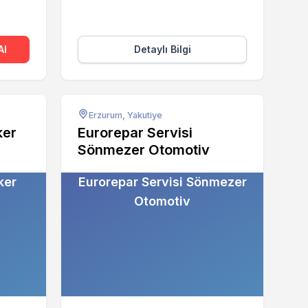
Al
Detaylı Bilgi
Erzurum, Yakutiye
ker
Eurorepar Servisi
Sönmezer Otomotiv
ker
Eurorepar Servisi Sönmezer
Otomotiv