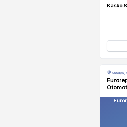
Kasko S
Antalya,
Eurore
Otomot
Euror