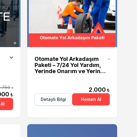
Otomate
Otomate Yol Arkadaşım
Paketi – 7/24 Yol Yardım,
Yerinde Onarım ve Yerinde
Şarj Hizmeti
3.750
2.000
₺
₺
000
₺
Detaylı Bilgi
Hemen Al
Al