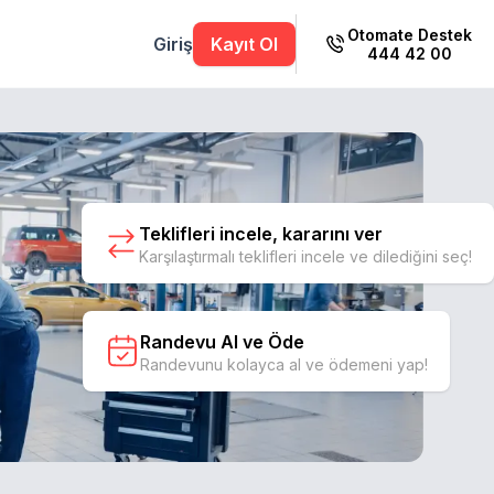
Otomate Destek
Giriş
Kayıt Ol
444 42 00
Teklifleri incele, kararını ver
Karşılaştırmalı teklifleri incele ve dilediğini seç!
Randevu Al ve Öde
Randevunu kolayca al ve ödemeni yap!