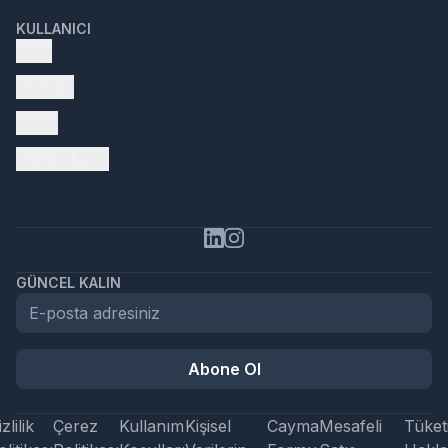
KULLANICI
Giriş
Kayıt ol
Profil
Aracını Ekle
GÜNCEL KALIN
Abone Ol
zlilik
Çerez
Kullanım
Kişisel
Cayma
Mesafeli
Tüketi