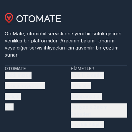
OtoMate, otomobil servislerine yeni bir soluk getiren
yenilikçi bir platformdur. Aracının bakımı, onarımı
veya diğer servis ihtiyaçları için güvenilir bir çözüm
sunar.
OTOMATE
HIZMETLER
Hakkımızda
Tüm Hizmetler
Servis başvurusu
Servisler
İletişim
Kampanyalar
SSS
Periyodik Bakım
Paketleri
Faydalı Bilgiler