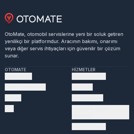
OtoMate, otomobil servislerine yeni bir soluk getiren
yenilikçi bir platformdur. Aracının bakımı, onarımı
veya diğer servis ihtiyaçları için güvenilir bir çözüm
sunar.
OTOMATE
HIZMETLER
Hakkımızda
Tüm Hizmetler
Servis başvurusu
Servisler
İletişim
Kampanyalar
SSS
Periyodik Bakım
Paketleri
Faydalı Bilgiler