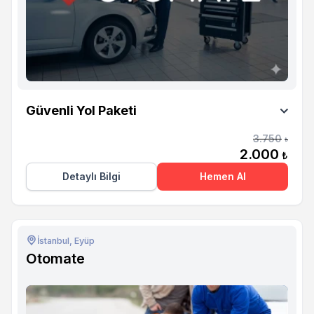
Otomate
Güvenli Yol Paketi
3.750
₺
2.000
₺
Detaylı Bilgi
Hemen Al
İstanbul, Eyüp
Otomate