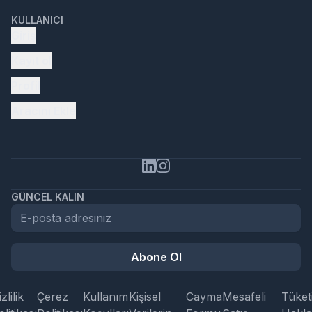
KULLANICI
Giriş
Kayıt ol
Profil
Aracını Ekle
GÜNCEL KALIN
Abone Ol
zlilik
Çerez
Kullanım
Kişisel
Cayma
Mesafeli
Tüketi