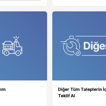
dım
Diğer Tüm Taleplerin İ
Teklif Al