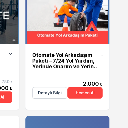
Otomate
Otomate Yol Arkadaşım
Paketi – 7/24 Yol Yardım,
Yerinde Onarım ve Yerinde
Şarj Hizmeti
3.750
2.000
₺
₺
000
₺
Detaylı Bilgi
Hemen Al
Al