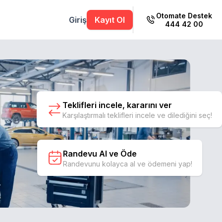
Otomate Destek
Giriş
Kayıt Ol
444 42 00
Teklifleri incele, kararını ver
Karşılaştırmalı teklifleri incele ve dilediğini seç!
Randevu Al ve Öde
Randevunu kolayca al ve ödemeni yap!