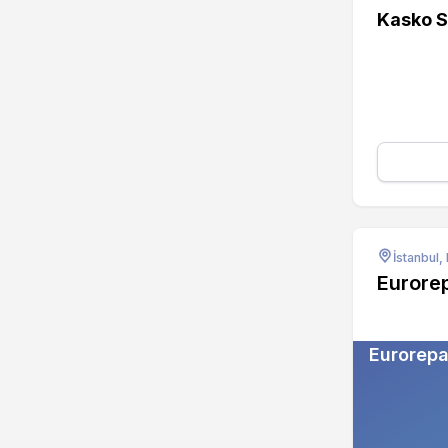
Kasko S
İstanbul,
Eurore
Eurorepa