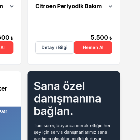
ım
Citroen Periyodik Bakım
600
5.500
₺
₺
Al
Detaylı Bilgi
Hemen Al
Sana özel
ker
danışmanına
bağlan.
ker
Tüm süreç boyunca merak ettiğin her
şey için servis danışmanlarımız sana
yardımcı olmaktan mutluluk duyar.