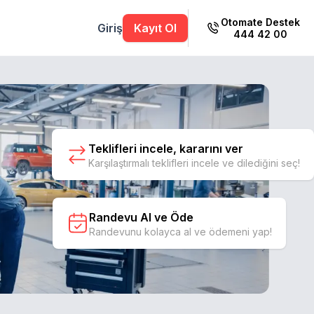
Otomate Destek
Giriş
Kayıt Ol
444 42 00
Teklifleri incele, kararını ver
Karşılaştırmalı teklifleri incele ve dilediğini seç!
Randevu Al ve Öde
Randevunu kolayca al ve ödemeni yap!