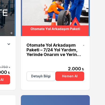
Otomate
Otomate Yol Arkadaşım
Paketi – 7/24 Yol Yardım,
Yerinde Onarım ve Yerinde
Şarj Hizmeti
3.750
2.000
₺
₺
000
₺
Detaylı Bilgi
Hemen Al
Al