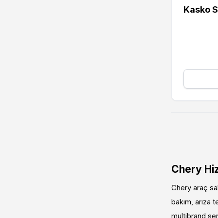
Kasko S
Chery Hiz
Chery araç sah
bakım, arıza t
multibrand serv