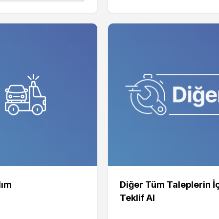
dım
Diğer Tüm Taleplerin İ
Teklif Al