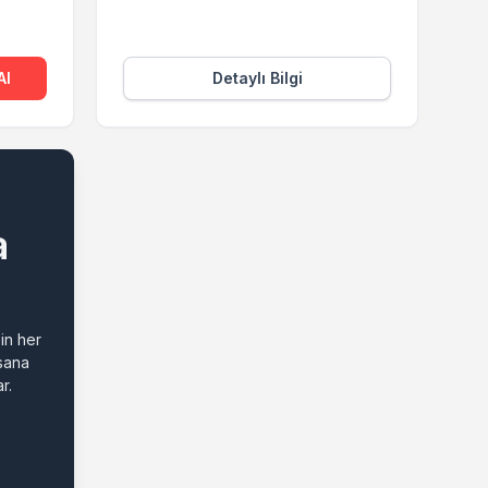
Al
Detaylı Bilgi
a
in her
 sana
r.