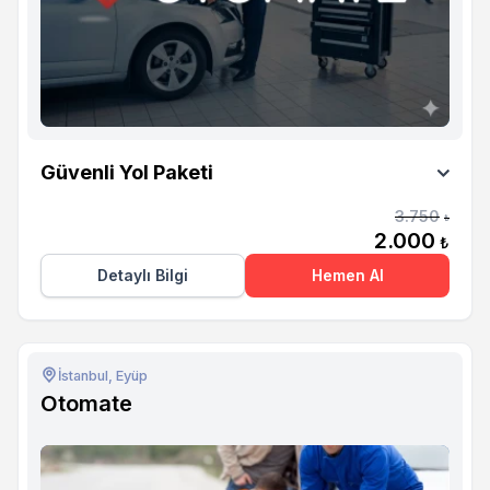
Otomate
Güvenli Yol Paketi
3.750
₺
2.000
₺
Detaylı Bilgi
Hemen Al
İstanbul, Eyüp
Otomate