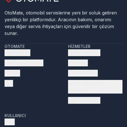
OtoMate, otomobil servislerine yeni bir soluk getiren
yenilikçi bir platformdur. Aracının bakımı, onarımı
veya diğer servis ihtiyaçları için güvenilir bir çözüm
sunar.
OTOMATE
HIZMETLER
Hakkımızda
Tüm Hizmetler
Servis başvurusu
Servisler
İletişim
Kampanyalar
SSS
Periyodik Bakım
Paketleri
Faydalı Bilgiler
KULLANICI
Giriş