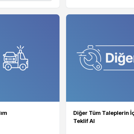
dım
Diğer Tüm Taleplerin İ
Teklif Al