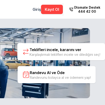
Otomate Destek
Giriş
Kayıt Ol
444 42 00
Teklifleri incele, kararını ver
Karşılaştırmalı teklifleri incele ve dilediğini seç!
Randevu Al ve Öde
Randevunu kolayca al ve ödemeni yap!