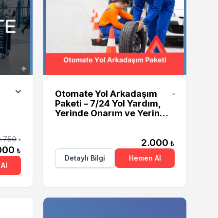
Otomate
Otomate Yol Arkadaşım
Paketi – 7/24 Yol Yardım,
Yerinde Onarım ve Yerinde
Şarj Hizmeti
3.750
2.000
₺
₺
000
₺
Detaylı Bilgi
Hemen Al
Al