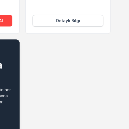
Al
Detaylı Bilgi
a
in her
 sana
r.