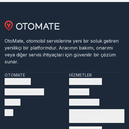
OtoMate, otomobil servislerine yeni bir soluk getiren
yenilikçi bir platformdur. Aracının bakımı, onarımı
veya diğer servis ihtiyaçları için güvenilir bir çözüm
sunar.
OTOMATE
HIZMETLER
Hakkımızda
Tüm Hizmetler
Servis başvurusu
Servisler
İletişim
Kampanyalar
SSS
Periyodik Bakım
Paketleri