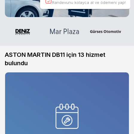
Randevunu kolayca al ve ödemeni yap!
ASTON MARTIN DB11 için
13
hizmet
bulundu