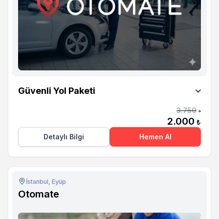
Otomate
Güvenli Yol Paketi
3.750
₺
2.000
₺
Detaylı Bilgi
Hemen Al
İstanbul, Eyüp
Otomate