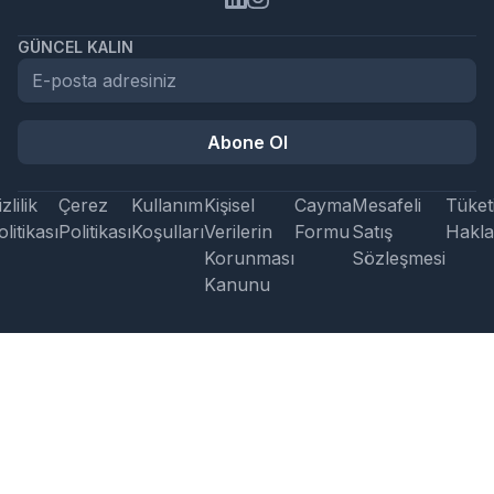
GÜNCEL KALIN
Abone Ol
zlilik
Çerez
Kullanım
Kişisel
Cayma
Mesafeli
Tüketi
litikası
Politikası
Koşulları
Verilerin
Formu
Satış
Hakla
Korunması
Sözleşmesi
Kanunu