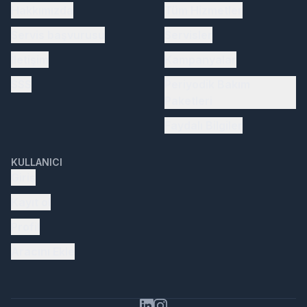
Hakkımızda
Tüm Hizmetler
Servis başvurusu
Servisler
İletişim
Kampanyalar
SSS
Periyodik Bakım
Paketleri
Faydalı Bilgiler
KULLANICI
Giriş
Kayıt ol
Profil
Aracını Ekle