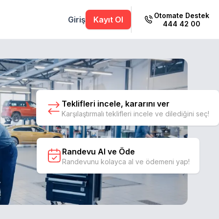
Otomate Destek
Giriş
Kayıt Ol
444 42 00
Teklifleri incele, kararını ver
Karşılaştırmalı teklifleri incele ve dilediğini seç!
Randevu Al ve Öde
Randevunu kolayca al ve ödemeni yap!