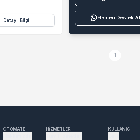
Destek Al
Detaylı Bilgi
1
OTOMATE
HIZMETLER
KULLANICI
Hakkımızda
Tüm Hizmetler
Giriş