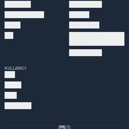
Hakkımızda
Tüm Hizmetler
Servis başvurusu
Servisler
İletişim
Kampanyalar
SSS
Periyodik Bakım
Paketleri
Faydalı Bilgiler
KULLANICI
Giriş
Kayıt ol
Profil
Aracını Ekle