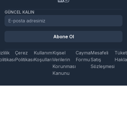
GÜNCEL KALIN
Abone Ol
zlilik
Çerez
Kullanım
Kişisel
Cayma
Mesafeli
Tüketi
litikası
Politikası
Koşulları
Verilerin
Formu
Satış
Hakla
Korunması
Sözleşmesi
Kanunu