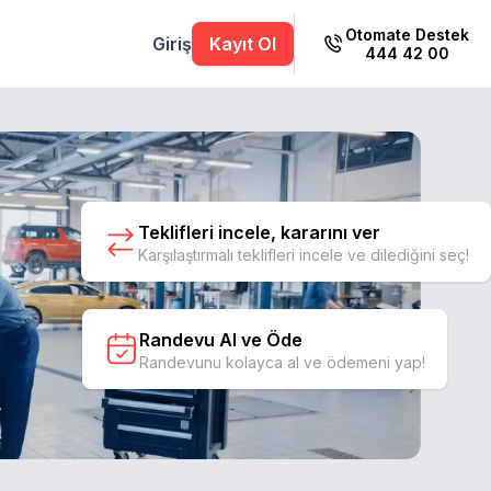
Otomate Destek
Giriş
Kayıt Ol
444 42 00
Teklifleri incele, kararını ver
Karşılaştırmalı teklifleri incele ve dilediğini seç!
Randevu Al ve Öde
Randevunu kolayca al ve ödemeni yap!