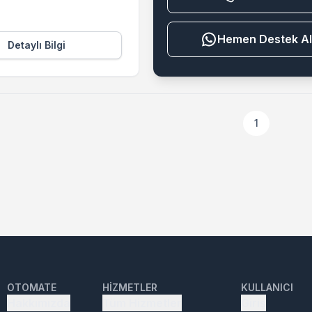
Destek Al
Detaylı Bilgi
1
OTOMATE
HIZMETLER
KULLANICI
Hakkımızda
Tüm Hizmetler
Giriş