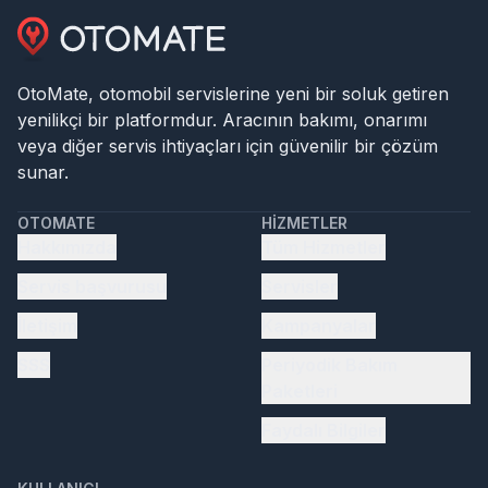
OtoMate, otomobil servislerine yeni bir soluk getiren
yenilikçi bir platformdur. Aracının bakımı, onarımı
veya diğer servis ihtiyaçları için güvenilir bir çözüm
sunar.
OTOMATE
HIZMETLER
Hakkımızda
Tüm Hizmetler
Servis başvurusu
Servisler
İletişim
Kampanyalar
SSS
Periyodik Bakım
Paketleri
Faydalı Bilgiler