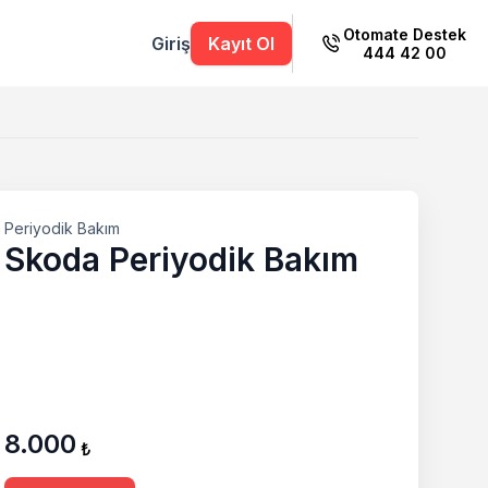
Otomate Destek
Giriş
Kayıt Ol
444 42 00
Periyodik Bakım
Skoda Periyodik Bakım
8.000
₺