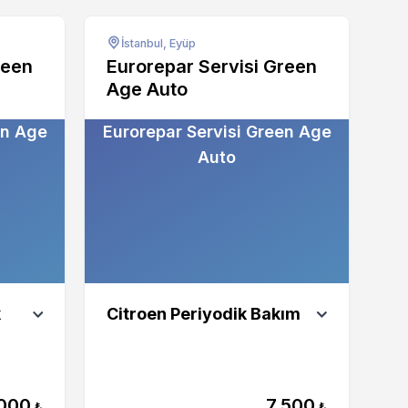
İstanbul, Eyüp
reen
Eurorepar Servisi Green
Age Auto
en Age
Eurorepar Servisi Green Age
Auto
k
Citroen Periyodik Bakım
000
7.500
₺
₺