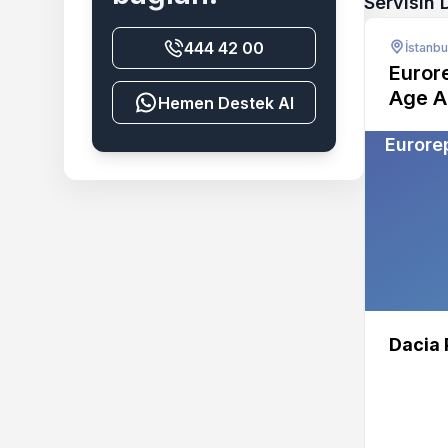
Servisin 
444 42 00
İstanbu
Euror
Age A
Destek Al
Eurore
Dacia 