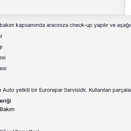
bakım kapsamında aracınıza check-up yapılır ve aşağıd
i
ı
esi
esi
Auto yetkili bir Eurorepar Servisidir. Kullanılan parçal
eriği
 Bakım