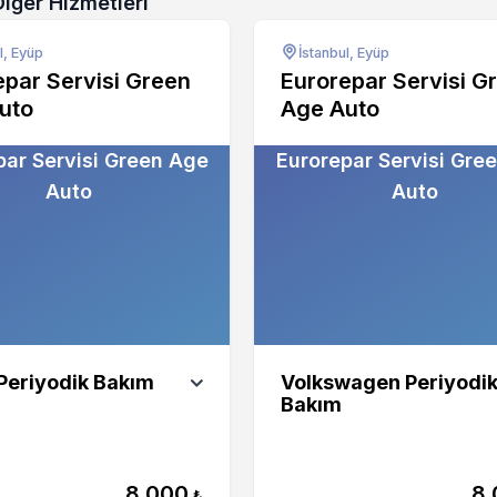
Diğer Hizmetleri
l, Eyüp
İstanbul, Eyüp
epar Servisi Green
Eurorepar Servisi G
uto
Age Auto
par Servisi Green Age
Eurorepar Servisi Gre
Auto
Auto
Periyodik Bakım
Volkswagen Periyodi
Bakım
8.000
8.
₺