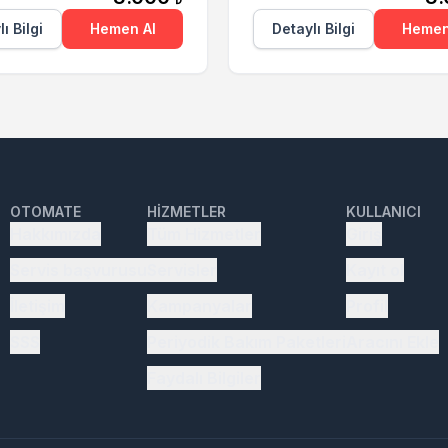
ı Bilgi
Hemen Al
Detaylı Bilgi
Hemen
OTOMATE
HIZMETLER
KULLANICI
Hakkımızda
Tüm Hizmetler
Giriş
Servis başvurusu
Servisler
Kayıt ol
İletişim
Kampanyalar
Profil
SSS
Periyodik Bakım Paketleri
Aracını Ekle
Faydalı Bilgiler