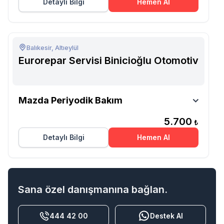
Detaylı Bilgi
Hemen Al
Balıkesir, Altıeylül
Eurorepar Servisi Binicioğlu Otomotiv
Eurorepar Servisi Binicioğlu
Mazda Periyodik Bakım
Otomotiv
5.700
₺
Detaylı Bilgi
Hemen Al
Sana özel danışmanına bağlan.
444 42 00
Destek Al