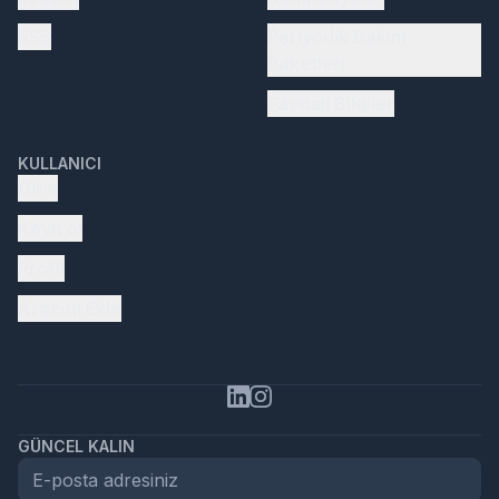
SSS
Periyodik Bakım
Paketleri
Faydalı Bilgiler
KULLANICI
Giriş
Kayıt ol
Profil
Aracını Ekle
GÜNCEL KALIN