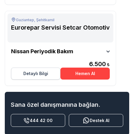
Gaziantep, Şehitkamil
Eurorepar Servisi Setcar Otomotiv
Eurorepar Servisi Setcar
Nissan Periyodik Bakım
Otomotiv
6.500
₺
Detaylı Bilgi
Hemen Al
Sana özel danışmanına bağlan.
444 42 00
Destek Al