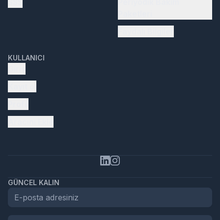
SSS
Periyodik Bakım
Paketleri
Faydalı Bilgiler
KULLANICI
Giriş
Kayıt ol
Profil
Aracını Ekle
GÜNCEL KALIN