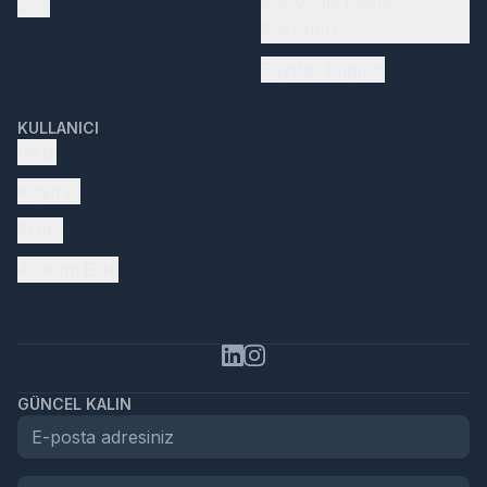
SSS
Periyodik Bakım
Paketleri
Faydalı Bilgiler
KULLANICI
Giriş
Kayıt ol
Profil
Aracını Ekle
GÜNCEL KALIN