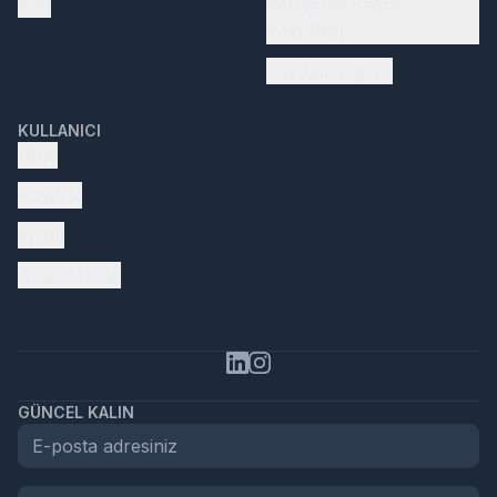
SSS
Periyodik Bakım
Paketleri
Faydalı Bilgiler
KULLANICI
Giriş
Kayıt ol
Profil
Aracını Ekle
GÜNCEL KALIN