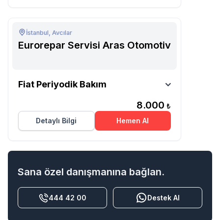
İstanbul, Avcılar
Eurorepar Servisi Aras Otomotiv
Eurorepar Servisi Aras
Fiat Periyodik Bakım
Otomotiv
8.000
₺
Detaylı Bilgi
Hemen Al
Sana özel danışmanına bağlan.
444 42 00
Destek Al