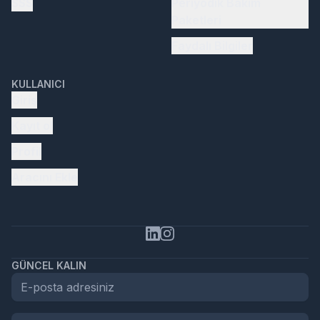
SSS
Periyodik Bakım
Paketleri
Faydalı Bilgiler
KULLANICI
Giriş
Kayıt ol
Profil
Aracını Ekle
GÜNCEL KALIN