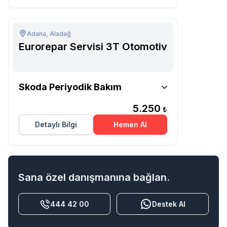
Adana, Aladağ
Eurorepar Servisi 3T Otomotiv
Eurorepar Servisi 3T
Skoda Periyodik Bakım
Otomotiv
5.250
₺
Detaylı Bilgi
Hemen Al
Sana özel danışmanına bağlan.
444 42 00
Destek Al