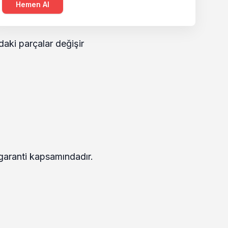
Hemen Al
aki parçalar değişir
r garanti kapsamındadır.