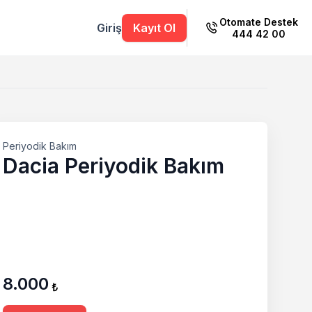
Otomate Destek
Giriş
Kayıt Ol
444 42 00
Periyodik Bakım
Dacia Periyodik Bakım
8.000
₺