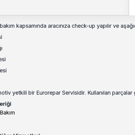
bakım kapsamında aracınıza check-up yapılır ve aşağıd
i
ı
esi
esi
tiv yetkili bir Eurorepar Servisidir. Kullanılan parçala
eriği
 Bakım