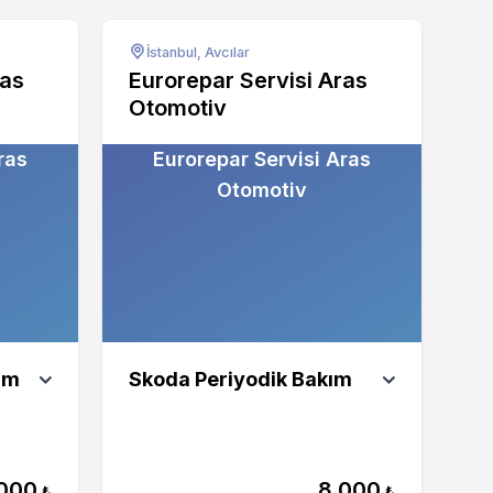
İstanbul, Avcılar
ras
Eurorepar Servisi Aras
Otomotiv
ras
Eurorepar Servisi Aras
Otomotiv
ım
Skoda Periyodik Bakım
000
8.000
₺
₺