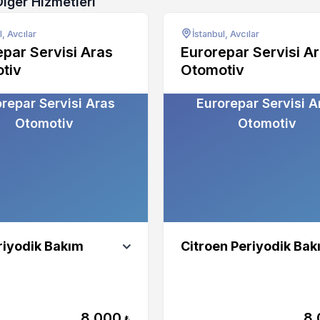
Diğer Hizmetleri
l, Avcılar
İstanbul, Avcılar
epar Servisi Aras
Eurorepar Servisi A
tiv
Otomotiv
repar Servisi Aras
Eurorepar Servisi A
Otomotiv
Otomotiv
riyodik Bakım
Citroen Periyodik Bak
8.000
8.
₺