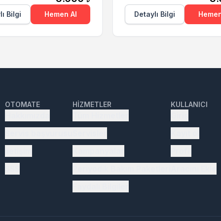
ı Bilgi
Hemen Al
Detaylı Bilgi
Hemen
OTOMATE
HIZMETLER
KULLANICI
Hakkımızda
Tüm Hizmetler
Giriş
Servis başvurusu
Servisler
Kayıt ol
İletişim
Kampanyalar
Profil
SSS
Periyodik Bakım Paketleri
Aracını Ekle
Faydalı Bilgiler