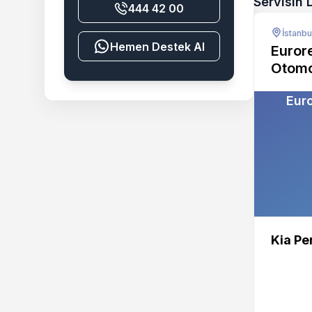
Servisin 
444 42 00
İstanbu
Destek Al
Euror
Otomo
Euro
Kia Pe