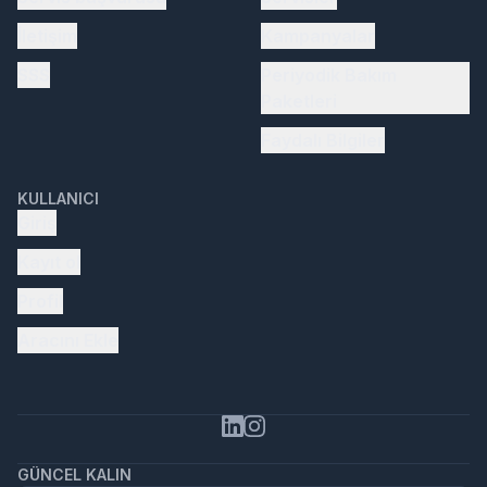
İletişim
Kampanyalar
SSS
Periyodik Bakım
Paketleri
Faydalı Bilgiler
KULLANICI
Giriş
Kayıt ol
Profil
Aracını Ekle
GÜNCEL KALIN