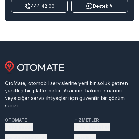
444 42 00
Destek Al
OtoMate, otomobil servislerine yeni bir soluk getiren
yenilikçi bir platformdur. Aracının bakımı, onarımı
veya diğer servis ihtiyaçları için güvenilir bir çözüm
sunar.
OTOMATE
HIZMETLER
Hakkımızda
Tüm Hizmetler
Servis başvurusu
Servisler