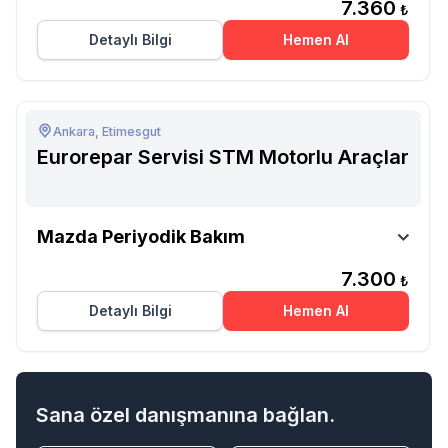
7.360
₺
Detaylı Bilgi
Hemen Al
Ankara, Etimesgut
Eurorepar Servisi STM Motorlu Araçlar
Eurorepar Servisi STM Motorlu Araçlar
Mazda Periyodik Bakım
7.300
₺
Detaylı Bilgi
Hemen Al
Sana özel danışmanına bağlan.