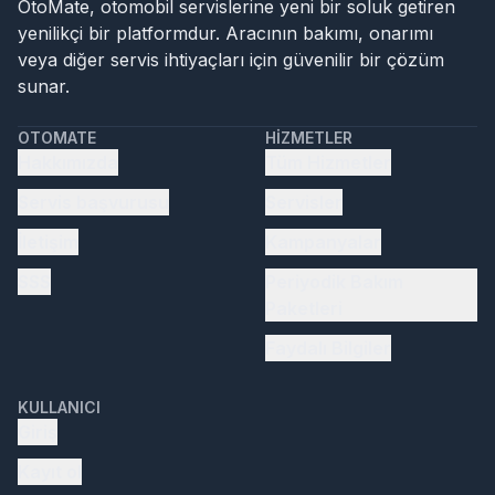
OtoMate, otomobil servislerine yeni bir soluk getiren
yenilikçi bir platformdur. Aracının bakımı, onarımı
veya diğer servis ihtiyaçları için güvenilir bir çözüm
sunar.
OTOMATE
HIZMETLER
Hakkımızda
Tüm Hizmetler
Servis başvurusu
Servisler
İletişim
Kampanyalar
SSS
Periyodik Bakım
Paketleri
Faydalı Bilgiler
KULLANICI
Giriş
Kayıt ol