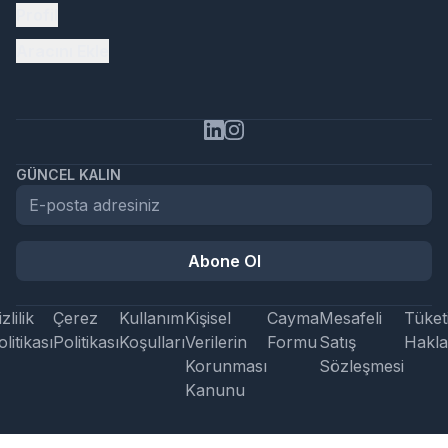
Profil
Aracını Ekle
GÜNCEL KALIN
Abone Ol
zlilik
Çerez
Kullanım
Kişisel
Cayma
Mesafeli
Tüketi
litikası
Politikası
Koşulları
Verilerin
Formu
Satış
Hakla
Korunması
Sözleşmesi
Kanunu