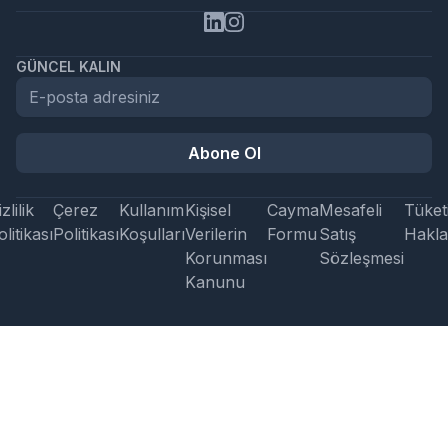
GÜNCEL KALIN
Abone Ol
zlilik
Çerez
Kullanım
Kişisel
Cayma
Mesafeli
Tüketi
litikası
Politikası
Koşulları
Verilerin
Formu
Satış
Hakla
Korunması
Sözleşmesi
Kanunu