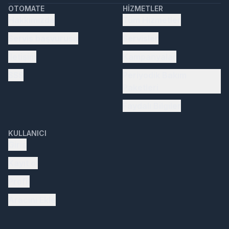
OTOMATE
HIZMETLER
Hakkımızda
Tüm Hizmetler
Servis başvurusu
Servisler
İletişim
Kampanyalar
SSS
Periyodik Bakım
Paketleri
Faydalı Bilgiler
KULLANICI
Giriş
Kayıt ol
Profil
Aracını Ekle