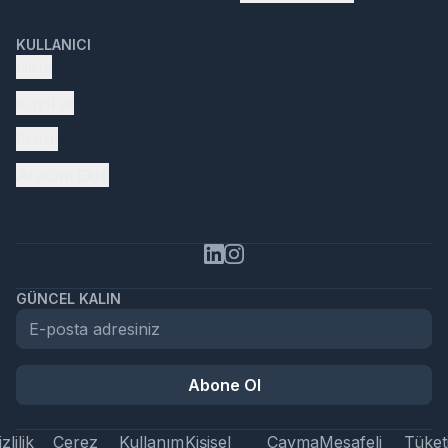
KULLANICI
Giriş
Kayıt ol
Profil
Aracını Ekle
GÜNCEL KALIN
Abone Ol
zlilik
Çerez
Kullanım
Kişisel
Cayma
Mesafeli
Tüketi