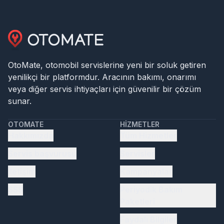
OtoMate, otomobil servislerine yeni bir soluk getiren
yenilikçi bir platformdur. Aracının bakımı, onarımı
veya diğer servis ihtiyaçları için güvenilir bir çözüm
sunar.
OTOMATE
HIZMETLER
Hakkımızda
Tüm Hizmetler
Servis başvurusu
Servisler
İletişim
Kampanyalar
SSS
Periyodik Bakım
Paketleri
Faydalı Bilgiler