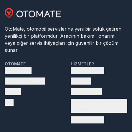
OtoMate, otomobil servislerine yeni bir soluk getiren
yenilikçi bir platformdur. Aracının bakımı, onarımı
veya diğer servis ihtiyaçları için güvenilir bir çözüm
sunar.
OTOMATE
HIZMETLER
Hakkımızda
Tüm Hizmetler
Servis başvurusu
Servisler
İletişim
Kampanyalar
SSS
Periyodik Bakım
Paketleri
Faydalı Bilgiler