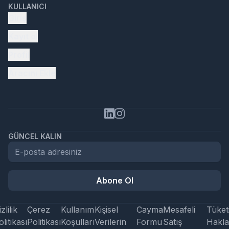
KULLANICI
Giriş
Kayıt ol
Profil
Aracını Ekle
GÜNCEL KALIN
Abone Ol
zlilik
Çerez
Kullanım
Kişisel
Cayma
Mesafeli
Tüketi
litikası
Politikası
Koşulları
Verilerin
Formu
Satış
Hakla