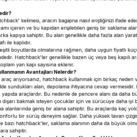
.
edir?
atchback' kelimesi, aracın bagajına nasıl eriştiğinizi ifade ede
amı içeren ve bu kapıdan erişilebilen geniş bir saklama ala
arka kapıya sahiptir. Bu alan genellikle daha fazla alan yara
afı ile kaplıdır.
eşitli boyutlarda olmalarına rağmen, daha uygun fiyatlı küç
mindedir. Hatchback'ler genellikle bazen üç veya beş kapılı ar
toplam yan kapı sayısına eklenir.
lanmanın Avantajları Nelerdir?
 araç arıyorsanız, hatchback kullanmak için birkaç neden va
ilde sundukları alan, depolama ihtiyacına cevap vermesidir.
 yapıda araçlardır. Bu nedenle de pencere alanı da daha b
dışarı bakmak isteyen çocuklar için ve sürücüye daha iyi bi
 alanlarında geniş bir alana sahiptir. Bu araçlarda kaç yolc
onforlu bir sürüş deneyimi sağlar. Daha yüksek tavan çizgis
e bazı hatchback'ler, saklama alanının daha da büyük olm
ara sahiptir.