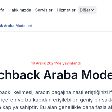
fa
Hakkımızda
Servisler
Hizmetler
Diğer
k Araba Modelleri
19 Aralık 2024'de yayınlandı
chback Araba Model
back' kelimesi, aracın bagajına nasıl eriştiğinizi 
 içeren ve bu kapıdan erişilebilen geniş bir sak
 kapıya sahiptir. Bu alan genellikle daha fazla 