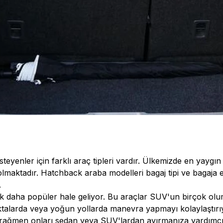
steyenler için farklı araç tipleri vardır. Ülkemizde en yaygı
lmaktadır. Hatchback araba modelleri bagaj tipi ve bagaja 
.
k daha popüler hale geliyor. Bu araçlar SUV'un birçok olum
oktalarda veya yoğun yollarda manevra yapmayı kolaylaştırıy
rağmen onları sedan veya SUV'lardan ayırmanıza yardımcı 