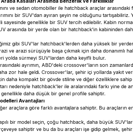
raba Kasaları Arasında Benzerlik ve Farklılıklar
ını ve sedan otomobiller ile hatchback araçlar arasındaki f
ımını bir SUV'dan ayıran şeyin ne olduğunu tartışabiliriz. Y
li sayesinde genellikle bir SUV tercih edilebilir. Kabin nor
SUV arasında bir yerde olan bir hatchback'in kabininden dah
ğimiz gibi SUV'lar hatchback'lerden daha yüksek bir yerden
razi ve arazi sürüşüyle başa çıkmak için daha donanımlı hal
ri yolda sürmeyi SUV'lardan daha keyifli bulur.
sındaki ayrımın, ABD'deki crossover'ların son zamanlardak
ha zor hale geldi. Crossover'lar, şehir içi yollarda yakıt ver
 için daha kompakt bir gövde stiline ve diğer özelliklere sahi
arı nedeniyle hatchback'ler ile aralarındaki farkı yine de anl
genellikle daha düşük bir genel profile sahiptir.
elleri Avantajları
er araçlara göre farklı avantajlara sahiptir. Bu araçların e
 5 kapılı bir model seçin, çoğu hatchback, daha büyük SUV'l
eveye sahiptir ve bu da bu araçları işe gidip gelmek, şehir