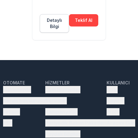
Detaylı
Teklif Al
Bilgi
OTOMATE
HIZMETLER
KULLANICI
Hakkımızda
Tüm Hizmetler
Giriş
Servis başvurusu
Servisler
Kayıt ol
İletişim
Kampanyalar
Profil
SSS
Periyodik Bakım Paketleri
Aracını Ekle
Faydalı Bilgiler