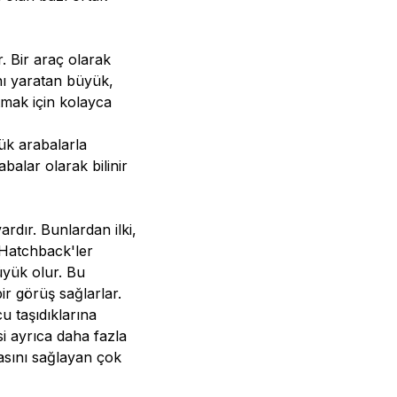
r. Bir araç olarak
nı yaratan büyük,
tmak için kolayca
ük arabalarla
abalar olarak bilinir
rdır. Bunlardan ilki,
 Hatchback'ler
üyük olur. Bu
r görüş sağlarlar.
u taşıdıklarına
i ayrıca daha fazla
asını sağlayan çok