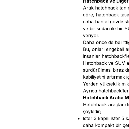
Hatchback ve Diğer A
Artık hatchback tanım
göre, hatchback tasar
daha hantal gövde sti
ve bir sedan ile bir 
veriyor.
Daha önce de belirtti
Bu, onları engebeli a
insanlar hatchback'le
Hatchback ve SUV ara
sürdürülmesi biraz da
kabiliyetini artırmak
Yerden yükseklik mikt
Ayrıca hatchback'ler 
Hatchback Araba Mod
Hatchback araçlar diğ
şöyledir;
İster 3 kapılı ister
daha kompakt bir çerç