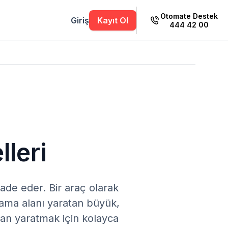
Otomate Destek
Giriş
Kayıt Ol
444 42 00
leri
ifade eder. Bir araç olarak
lama alanı yaratan büyük,
alan yaratmak için kolayca