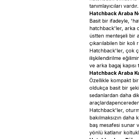
tanımlayıcıları vardır
Hatchback Araba N
Basit bir ifadeyle, 'h
hatchback'ler, arka c
üstten menteşeli bir 
çıkarılabilen bir koli r
Hatchback'ler, çok ç
ilişkilendirilme eğili
ve arka bagaj kapısı 
Hatchback Araba Kul
Özellikle kompakt bir
oldukça basit bir şek
sedanlardan daha dik
araçlardapencereden 
Hatchback'ler, oturma
bakılmaksızın daha k
baş mesafesi sunar v
yönlü katlanır koltukl