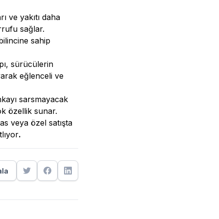
ı ve yakıtı daha
rrufu sağlar.
ilincine sahip
apı, sürücülerin
yarak eğlenceli ve
bankayı sarsmayacak
ok özellik sunar.
kas veya özel satışta
tlıyor
.
ala