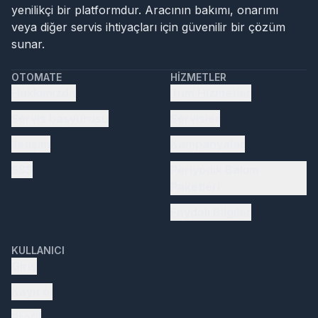
yenilikçi bir platformdur. Aracının bakımı, onarımı
veya diğer servis ihtiyaçları için güvenilir bir çözüm
sunar.
OTOMATE
HIZMETLER
Hakkımızda
Tüm Hizmetler
Servis başvurusu
Servisler
İletişim
Kampanyalar
SSS
Periyodik Bakım
Paketleri
Faydalı Bilgiler
KULLANICI
Giriş
Kayıt ol
Profil