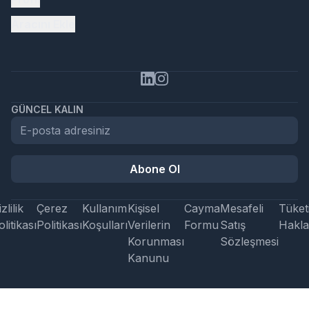
Aracını Ekle
GÜNCEL KALIN
Abone Ol
zlilik
Çerez
Kullanım
Kişisel
Cayma
Mesafeli
Tüketi
litikası
Politikası
Koşulları
Verilerin
Formu
Satış
Hakla
Korunması
Sözleşmesi
Kanunu