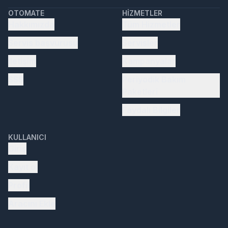
OTOMATE
HIZMETLER
Hakkımızda
Tüm Hizmetler
Servis başvurusu
Servisler
İletişim
Kampanyalar
SSS
Periyodik Bakım
Paketleri
Faydalı Bilgiler
KULLANICI
Giriş
Kayıt ol
Profil
Aracını Ekle