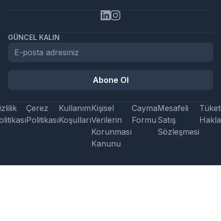
GÜNCEL KALIN
Abone Ol
zlilik
Çerez
Kullanım
Kişisel
Cayma
Mesafeli
Tüketi
litikası
Politikası
Koşulları
Verilerin
Formu
Satış
Hakla
Korunması
Sözleşmesi
Kanunu